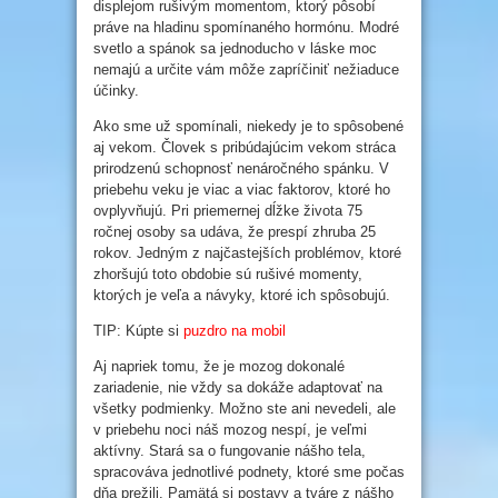
displejom rušivým momentom, ktorý pôsobí
práve na hladinu spomínaného hormónu. Modré
svetlo a spánok sa jednoducho v láske moc
nemajú a určite vám môže zapríčiniť nežiaduce
účinky.
Ako sme už spomínali, niekedy je to spôsobené
aj vekom. Človek s pribúdajúcim vekom stráca
prirodzenú schopnosť nenáročného spánku. V
priebehu veku je viac a viac faktorov, ktoré ho
ovplyvňujú. Pri priemernej dĺžke života 75
ročnej osoby sa udáva, že prespí zhruba 25
rokov. Jedným z najčastejších problémov, ktoré
zhoršujú toto obdobie sú rušivé momenty,
ktorých je veľa a návyky, ktoré ich spôsobujú.
TIP: Kúpte si
puzdro na mobil
Aj napriek tomu, že je mozog dokonalé
zariadenie, nie vždy sa dokáže adaptovať na
všetky podmienky. Možno ste ani nevedeli, ale
v priebehu noci náš mozog nespí, je veľmi
aktívny. Stará sa o fungovanie nášho tela,
spracováva jednotlivé podnety, ktoré sme počas
dňa prežili. Pamätá si postavy a tváre z nášho