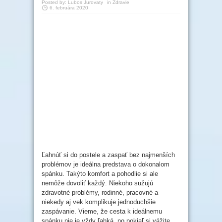
Posted by:
Lubos Jurovaty
in
Zdravie
6. februára 2020
Ľahnúť si do postele a zaspať bez najmenších
problémov je ideálna predstava o dokonalom
spánku. Takýto komfort a pohodlie si ale
nemôže dovoliť každý. Niekoho sužujú
zdravotné problémy, rodinné, pracovné a
niekedy aj vek komplikuje jednoduchšie
zaspávanie. Vieme, že cesta k ideálnemu
spánku nie je vždy ľahká, no pokiaľ si vážite