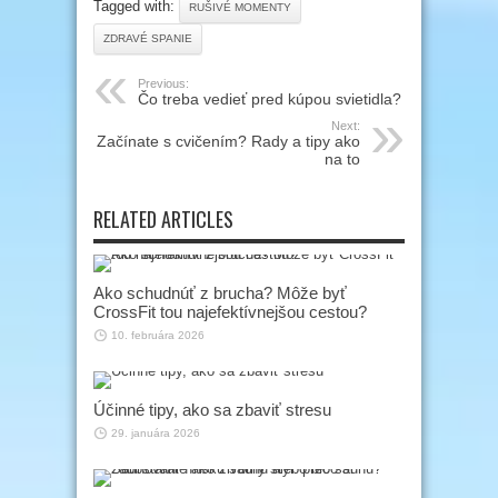
Tagged with:
RUŠIVÉ MOMENTY
ZDRAVÉ SPANIE
Previous:
Čo treba vedieť pred kúpou svietidla?
Next:
Začínate s cvičením? Rady a tipy ako
na to
RELATED ARTICLES
Ako schudnúť z brucha? Môže byť
CrossFit tou najefektívnejšou cestou?
10. februára 2026
Účinné tipy, ako sa zbaviť stresu
29. januára 2026