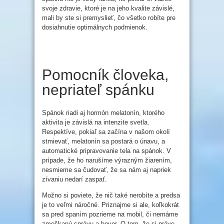
svoje zdravie, ktoré je na jeho kvalite závislé,
mali by ste si premyslieť, čo všetko robíte pre
dosiahnutie optimálnych podmienok.
Pomocník človeka,
nepriateľ spánku
Spánok riadi aj hormón melatonín, ktorého
aktivita je závislá na intenzite svetla.
Respektíve, pokiaľ sa začína v našom okolí
stmievať, melatonín sa postará o únavu, a
automatické pripravovanie tela na spánok. V
prípade, že ho narušíme výrazným žiarením,
nesmieme sa čudovať, že sa nám aj napriek
zívaniu nedarí zaspať.
Možno si poviete, že nič také nerobíte a predsa
je to veľmi náročné. Priznajme si ale, koľkokrát
sa pred spaním pozrieme na mobil, či nemáme
zmeškanú správu a hovor. O tom, že si práve