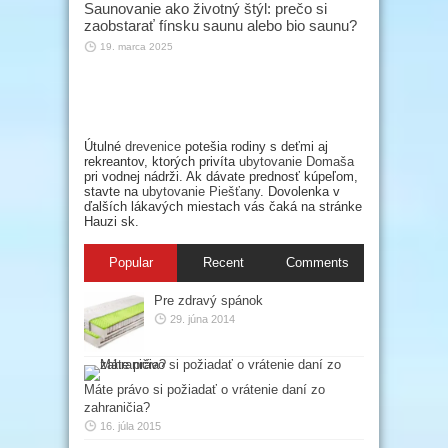
Saunovanie ako životný štýl: prečo si
zaobstarať fínsku saunu alebo bio saunu?
19. marca 2025
Útulné
drevenice
potešia rodiny s deťmi aj
rekreantov, ktorých privíta
ubytovanie Domaša
pri vodnej nádrži. Ak dávate prednosť kúpeľom,
stavte na
ubytovanie Piešťany
. Dovolenka v
ďalších lákavých miestach vás čaká na stránke
Hauzi sk.
Popular
Recent
Comments
Pre zdravý spánok
29. júna 2014
Máte právo si požiadať o vrátenie daní zo
zahraničia?
16. júla 2015