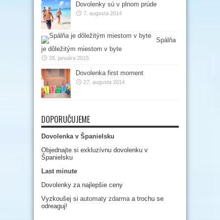
Dovolenky sú v plnom prúde
7. augusta 2014
Spálňa
je dôležitým miestom v byte
28. januára 2015
Dovolenka first moment
27. augusta 2014
DOPORUČUJEME
Dovolenka v Španielsku
Objednajte si exkluzívnu dovolenku v
Španielsku
Last minute
Dovolenky za najlepšie ceny
Vyzkoušej si
automaty zdarma
a trochu se
odreaguj!