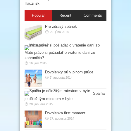
Hauzi sk.
Popular
Recent
Comments
Pre zdravý spánok
29. júna 2014
Máte právo si požiadať o vrátenie daní zo
zahraničia?
16. júla 2015
Dovolenky sú v plnom prúde
7. augusta 2014
Spálňa
je dôležitým miestom v byte
28. januára 2015
Dovolenka first moment
27. augusta 2014