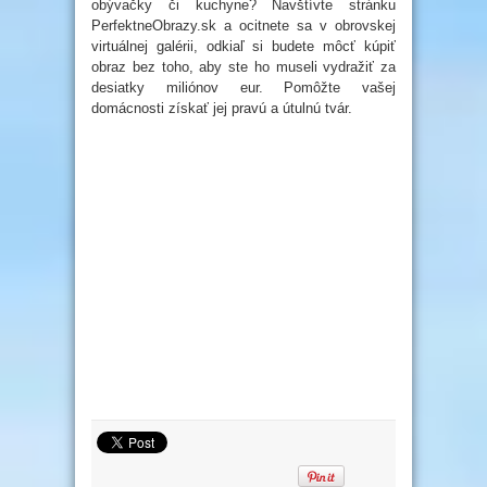
obývačky či kuchyne? Navštívte stránku
PerfektneObrazy.sk a ocitnete sa v obrovskej
virtuálnej galérii, odkiaľ si budete môcť kúpiť
obraz bez toho, aby ste ho museli vydražiť za
desiatky miliónov eur. Pomôžte vašej
domácnosti získať jej pravú a útulnú tvár.