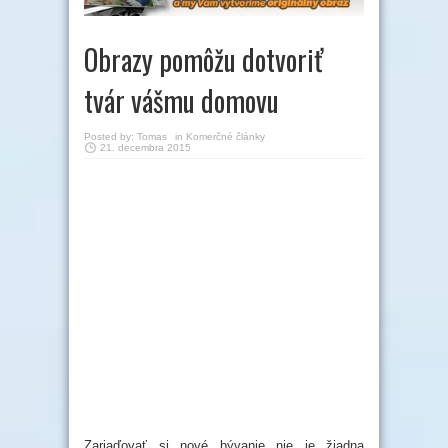
Obrazy pomôžu dotvoriť
tvár vášmu domovu
Posted by:
Tomas
in
Komerčné články
21. decembra 2015
Zariaďovať si nové bývanie nie je žiadna