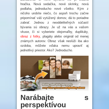
hračka. Nová sedačka, nové skrinky, nová
podlaha, jednoducho nové všetko. Kým z
ničoho urobíte niečo, čo aspoň trochu začne
pripomínať váš vytúžený domov, dá to poriadne
zabrať. Jednou z neoddeliteľných súčastí
bývania sú obrazy. Je už na vás a vašom
vkuse, či si vyberiete olejomaľby, duplikáty,
obraz z fotky
, plagáty alebo originál od menej
známych autorov. Obraz však neslúži iba ako
ozdoba, môžete vďaka nemu upraviť aj
jednotlivý priestor. Ako? Jednoducho.
Narábajte s
perspektívou