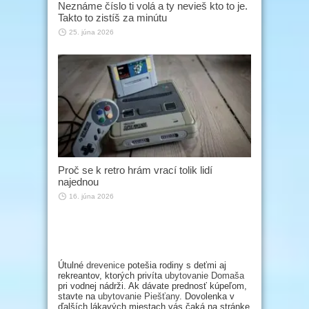
Neznáme číslo ti volá a ty nevieš kto to je.
Takto to zistíš za minútu
25. júna 2026
Proč se k retro hrám vrací tolik lidí
najednou
16. júna 2026
Útulné
drevenice
potešia rodiny s deťmi aj
rekreantov, ktorých privíta
ubytovanie Domaša
pri vodnej nádrži. Ak dávate prednosť kúpeľom,
stavte na
ubytovanie Piešťany
. Dovolenka v
ďalších lákavých miestach vás čaká na stránke