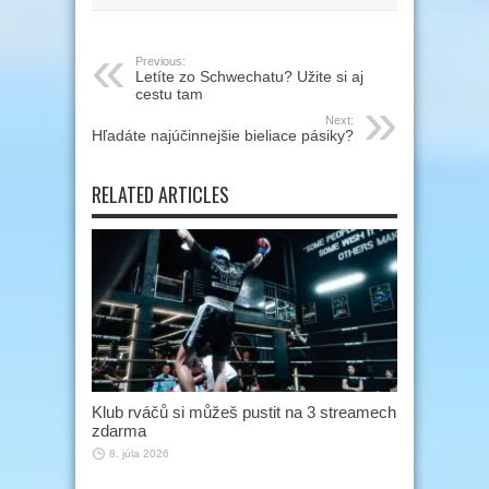
Previous:
Letíte zo Schwechatu? Užite si aj
cestu tam
Next:
Hľadáte najúčinnejšie bieliace pásiky?
RELATED ARTICLES
Klub rváčů si můžeš pustit na 3 streamech
zdarma
8. júla 2026