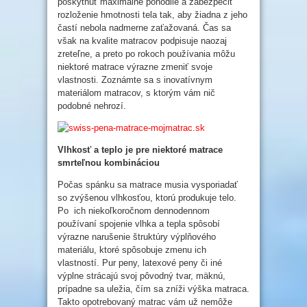
poskytnúť maximálne pohodlie a zabezpečiť
rozloženie hmotnosti tela tak, aby žiadna z jeho
častí nebola nadmerne zaťažovaná. Čas sa
však na kvalite matracov podpisuje naozaj
zreteľne, a preto po rokoch používania môžu
niektoré matrace výrazne zmeniť svoje
vlastnosti. Zoznámte sa s inovatívnym
materiálom matracov, s ktorým vám nič
podobné nehrozí.
Vlhkosť a teplo je pre niektoré matrace
smrteľnou kombináciou
Počas spánku sa matrace musia vysporiadať
so zvýšenou vlhkosťou, ktorú produkuje telo.
Po
ich niekoľkoročnom dennodennom
používaní spojenie vlhka a tepla spôsobí
výrazne narušenie štruktúry výplňového
materiálu, ktoré spôsobuje zmenu ich
vlastností. Pur peny, latexové peny či iné
výplne strácajú svoj pôvodný tvar, mäknú,
prípadne sa uležia, čím sa zníži výška matraca.
Takto opotrebovaný matrac vám už nemôže