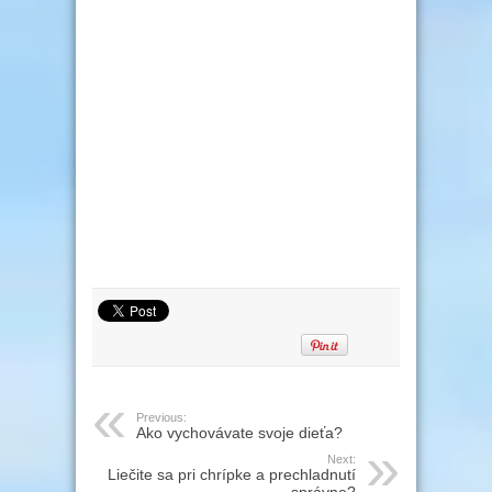
Previous:
Ako vychovávate svoje dieťa?
Next:
Liečite sa pri chrípke a prechladnutí
správne?