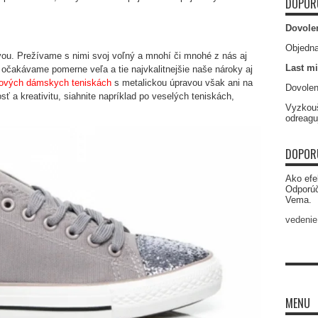
DOPOR
Dovole
Objedna
vou. Prežívame s nimi svoj voľný a mnohí či mnohé z nás aj
Last mi
 očakávame pomerne veľa a tie najvkalitnejšie naše nároky aj
lových dámskych teniskách
s metalickou úpravou však ani na
Dovolen
ť a kreativitu, siahnite napríklad po veselých teniskách,
Vyzkouš
odreagu
DOPOR
Ako efe
Odporú
Vema.
vedenie
MENU