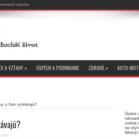
 streamech zdarma
EX A VZŤAHY
»
ÚSPECH A PODNIKANIE
ZDRAVIE
»
AUTO-MOT
ky u žien vyhrávajú?
Útulné
rekreant
rávajú?
vodnej 
na
ubyt
lákavýc
a 2016