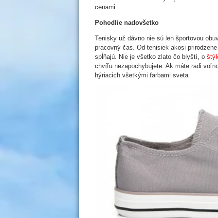
cenami.
Pohodlie nadovšetko
Tenisky už dávno nie sú len športovou obu
pracovný čas. Od tenisiek akosi prirodzene
spĺňajú. Nie je všetko zlato čo blyští, o
štý
chvíľu nezapochybujete. Ak máte radi voľnos
hýriacich všetkými farbami sveta.