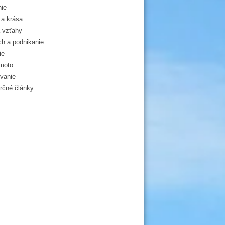
ie
a krása
 vzťahy
h a podnikanie
ie
moto
vanie
čné články