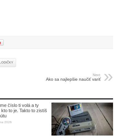
LODIČKY
Next:
Ako sa najlepšie naučiť variť
e číslo ti volá a ty
kto to je. Takto to zistíš
útu
úna 2026