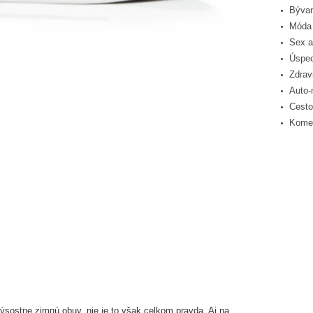
Bývan
Móda 
Sex a
Úspec
Zdrav
Auto-
Cesto
Komer
ostne zimnú obuv, nie je to však celkom pravda. Aj na