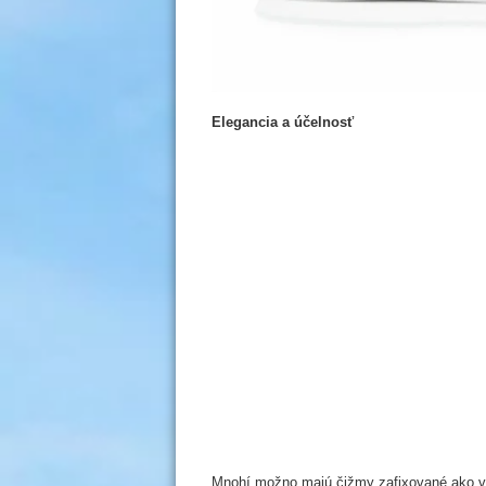
Elegancia a účelnosť
Mnohí možno majú čižmy zafixované ako výs