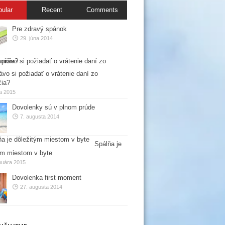
pular
Recent
Comments
Pre zdravý spánok
29. júna 2014
ávo si požiadať o vrátenie daní zo
čia?
la 2015
Dovolenky sú v plnom prúde
7. augusta 2014
Spálňa je
ým miestom v byte
nuára 2015
Dovolenka first moment
27. augusta 2014