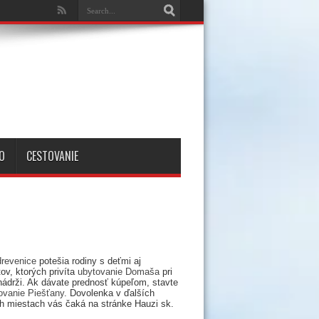
O
CESTOVANIE
drevenice
potešia rodiny s deťmi aj
ov, ktorých privíta
ubytovanie Domaša
pri
nádrži. Ak dávate prednosť kúpeľom, stavte
ovanie Piešťany
. Dovolenka v ďalších
h miestach vás čaká na stránke Hauzi sk.