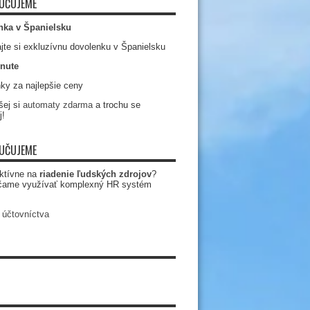
UČUJEME
nka v Španielsku
jte si exkluzívnu dovolenku v Španielsku
nute
ky za najlepšie ceny
ej si
automaty zdarma
a trochu se
j!
UČUJEME
ktívne na
riadenie ľudských zdrojov
?
čame využívať komplexný HR systém
 účtovníctva