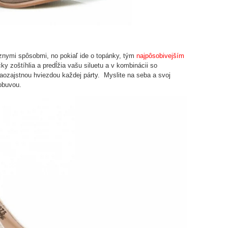
ôznymi spôsobmi, no pokiaľ ide o topánky, tým
naj
pôsobivejším
ky zoštíhlia a predĺžia vašu siluetu a v kombinácii so
ozajstnou hviezdou každej párty.
Myslite na seba a svoj
obuvou.