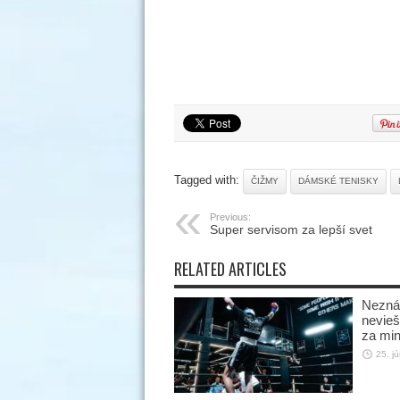
Tagged with:
ČIŽMY
DÁMSKÉ TENISKY
Previous:
Super servisom za lepší svet
RELATED ARTICLES
Neznám
nevieš 
za min
25. j