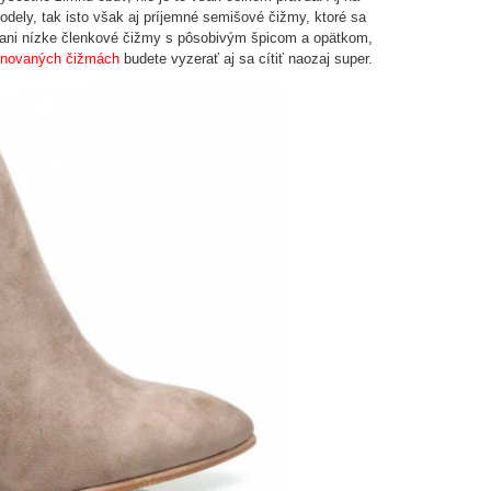
dely, tak isto však aj príjemné semišové čižmy, ktoré sa
 ani nízke členkové čižmy s pôsobivým špicom a opätkom,
finovaných čižmách
budete vyzerať aj sa cítiť naozaj super.