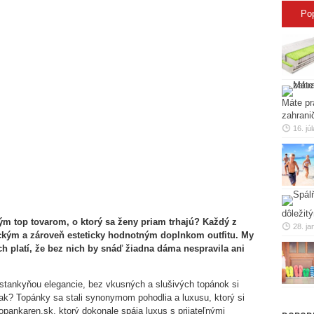
Po
Máte pr
zahrani
16. jú
dôležit
ým top tovarom, o ktorý sa ženy priam trhajú? Každý z
28. ja
ckým a zároveň esteticky hodnotným doplnkom outfitu. My
h platí, že bez nich by snáď žiadna dáma nespravila ani
ástankyňou elegancie, bez vkusných a slušivých topánok si
ak? Topánky sa stali synonymom pohodlia a luxusu, ktorý si
pankaren.sk, ktorý dokonale spája luxus s prijateľnými