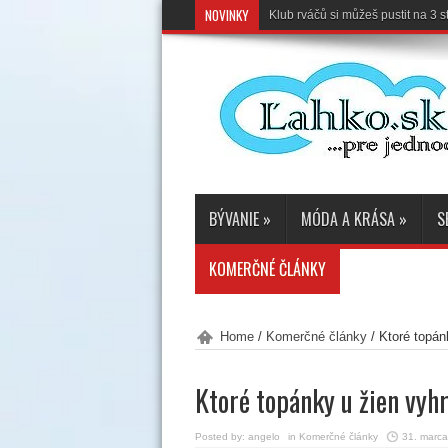
NOVINKY
Klub rváčů si můžeš pustit na 3
BÝVANIE
»
MÓDA A KRÁSA
»
S
KOMERČNÉ ČLÁNKY
Home
/
Komerčné články
/
Ktoré topán
Ktoré topánky u žien vyh
Posted by:
angelo
in
Komerčné články
31. marc