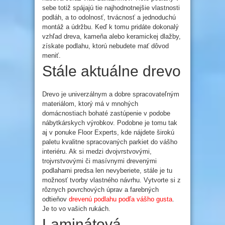
sebe totiž spájajú tie najhodnotnejšie vlastnosti
podláh, a to odolnosť, trvácnosť a jednoduchú
montáž a údržbu. Keď k tomu pridáte dokonalý
vzhľad dreva, kameňa alebo keramickej dlažby,
získate podlahu, ktorú nebudete mať dôvod
meniť.
Stále aktuálne drevo
Drevo je univerzálnym a dobre spracovateľným
materiálom, ktorý má v mnohých
domácnostiach bohaté zastúpenie v podobe
nábytkárskych výrobkov. Podobne je tomu tak
aj v ponuke Floor Experts, kde nájdete širokú
paletu kvalitne spracovaných parkiet do vášho
interiéru. Ak si medzi dvojvrstvovými,
trojvrstvovými či masívnymi drevenými
podlahami predsa len nevyberiete, stále je tu
možnosť tvorby vlastného návrhu. Vytvorte si z
rôznych povrchových úprav a farebných
odtieňov
drevenú podlahu podľa vášho gusta
.
Je to vo vašich rukách.
Laminátová