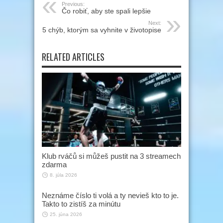
Previous:
Čo robiť, aby ste spali lepšie
Next:
5 chýb, ktorým sa vyhnite v životopise
RELATED ARTICLES
Klub rváčů si můžeš pustit na 3 streamech
zdarma
8. júla 2026
Neznáme číslo ti volá a ty nevieš kto to je.
Takto to zistíš za minútu
25. júna 2026