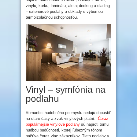
vinylu, korku, laminátu, ale aj decking a clading
– exteriérové podlahy a obklady s výbornou
termoizolačnou schopnosťou.
Vinyl – symfónia na
podlahu
Romantici hudobného priemyslu nedajú dopustiť
na staré časy a zvuk vinylových platní.
Čoraz
populárnejšie vinylové podlahy
sú naproti tomu
hudbou budúcnosti, ktorej ľúbezným tónom
načúva čoraz viac zákazníkov. Tieto podlahy v