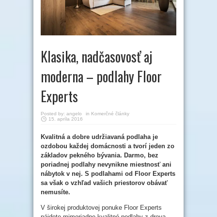
Klasika, nadčasovosť aj
moderna – podlahy Floor
Experts
Posted by:
angelo
in
Komerčné články
15. apríla 2016
Kvalitná a dobre udržiavaná podlaha je
ozdobou každej domácnosti a tvorí jeden zo
základov pekného bývania. Darmo, bez
poriadnej podlahy nevynikne miestnosť ani
nábytok v nej. S podlahami od Floor Experts
sa však o vzhľad vašich priestorov obávať
nemusíte.
V širokej produktovej ponuke Floor Experts
nájdete mimoriadne kvalitné podlahy z dreva,