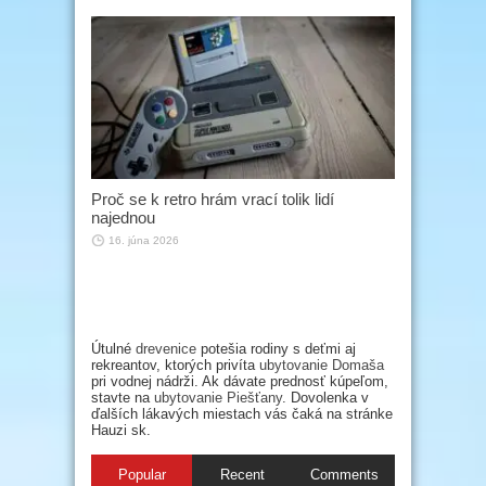
Proč se k retro hrám vrací tolik lidí
najednou
16. júna 2026
Útulné
drevenice
potešia rodiny s deťmi aj
rekreantov, ktorých privíta
ubytovanie Domaša
pri vodnej nádrži. Ak dávate prednosť kúpeľom,
stavte na
ubytovanie Piešťany
. Dovolenka v
ďalších lákavých miestach vás čaká na stránke
Hauzi sk.
Popular
Recent
Comments