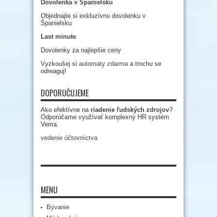
Dovolenka v Španielsku
Objednajte si exkluzívnu dovolenku v
Španielsku
Last minute
Dovolenky za najlepšie ceny
Vyzkoušej si
automaty zdarma
a trochu se
odreaguj!
DOPORUČUJEME
Ako efektívne na
riadenie ľudských zdrojov
?
Odporúčame využívať komplexný HR systém
Vema.
vedenie účtovníctva
MENU
Bývanie