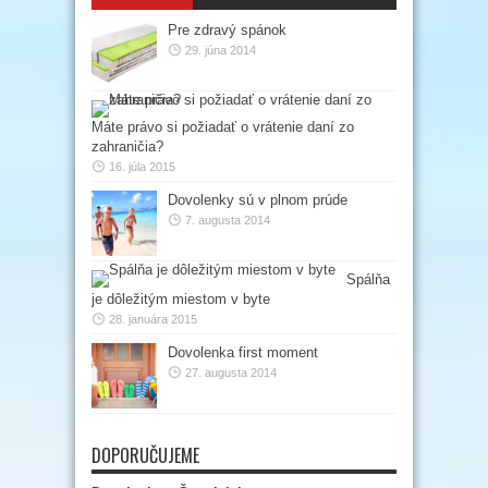
Pre zdravý spánok
29. júna 2014
Máte právo si požiadať o vrátenie daní zo
zahraničia?
16. júla 2015
Dovolenky sú v plnom prúde
7. augusta 2014
Spálňa
je dôležitým miestom v byte
28. januára 2015
Dovolenka first moment
27. augusta 2014
DOPORUČUJEME