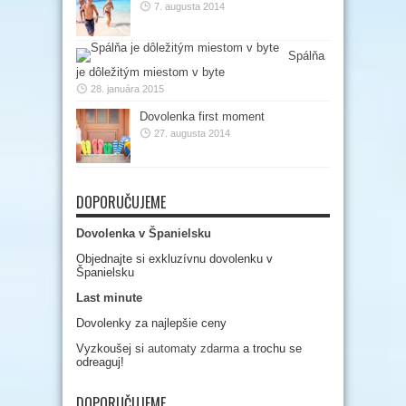
7. augusta 2014
Spálňa
je dôležitým miestom v byte
28. januára 2015
Dovolenka first moment
27. augusta 2014
DOPORUČUJEME
Dovolenka v Španielsku
Objednajte si exkluzívnu dovolenku v
Španielsku
Last minute
Dovolenky za najlepšie ceny
Vyzkoušej si
automaty zdarma
a trochu se
odreaguj!
DOPORUČUJEME