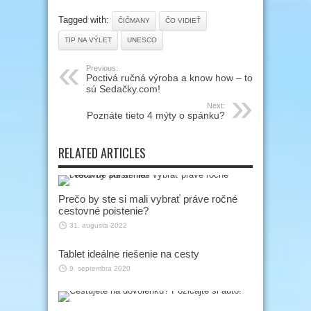
Tagged with:
ČIČMANY
ČO VIDIEŤ
TIP NA VÝLET
UNESCO
Previous:
Poctivá ručná výroba a know how – to
sú Sedačky.com!
Next:
Poznáte tieto 4 mýty o spánku?
RELATED ARTICLES
Prečo by ste si mali vybrať práve ročné
cestovné poistenie?
31. augusta 2022
Tablet ideálne riešenie na cesty
9. septembra 2020