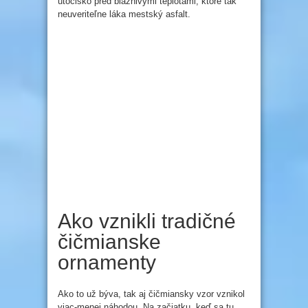
útočisko pred bláznivými teplotami, ktoré tak
neuveriteľne láka mestský asfalt.
Ako vznikli tradičné
čičmianske
ornamenty
Ako to už býva, tak aj čičmiansky vzor vznikol
viac-menej náhodou. Na začiatku, keď sa tu