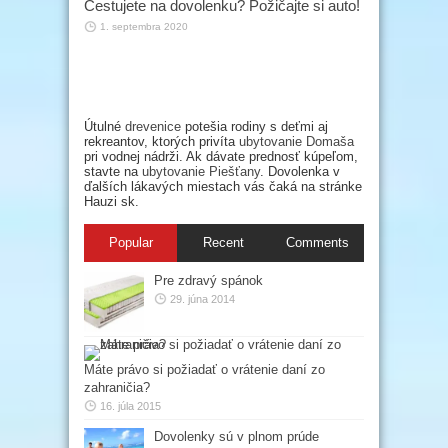
Cestujete na dovolenku? Požičajte si auto!
1. septembra 2020
Útulné
drevenice
potešia rodiny s deťmi aj
rekreantov, ktorých privíta
ubytovanie Domaša
pri vodnej nádrži. Ak dávate prednosť kúpeľom,
stavte na
ubytovanie Piešťany
. Dovolenka v
ďalších lákavých miestach vás čaká na stránke
Hauzi sk.
Popular
Recent
Comments
Pre zdravý spánok
29. júna 2014
Máte právo si požiadať o vrátenie daní zo
zahraničia?
16. júla 2015
Dovolenky sú v plnom prúde