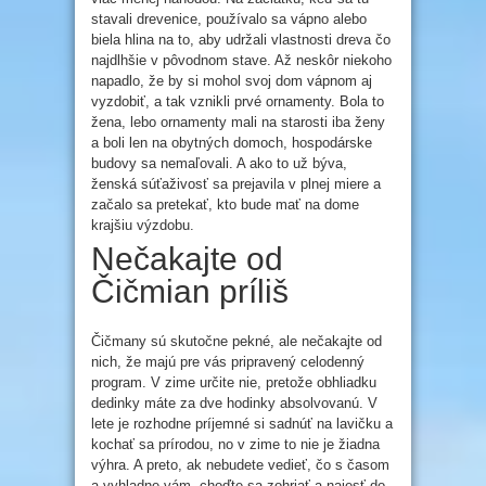
stavali drevenice, používalo sa vápno alebo
biela hlina na to, aby udržali vlastnosti dreva čo
najdlhšie v pôvodnom stave. Až neskôr niekoho
napadlo, že by si mohol svoj dom vápnom aj
vyzdobiť, a tak vznikli prvé ornamenty. Bola to
žena, lebo ornamenty mali na starosti iba ženy
a boli len na obytných domoch, hospodárske
budovy sa nemaľovali. A ako to už býva,
ženská súťaživosť sa prejavila v plnej miere a
začalo sa pretekať, kto bude mať na dome
krajšiu výzdobu.
Nečakajte od
Čičmian príliš
Čičmany sú skutočne pekné, ale nečakajte od
nich, že majú pre vás pripravený celodenný
program. V zime určite nie, pretože obhliadku
dedinky máte za dve hodinky absolvovanú. V
lete je rozhodne príjemné si sadnúť na lavičku a
kochať sa prírodou, no v zime to nie je žiadna
výhra. A preto, ak nebudete vedieť, čo s časom
a vyhladne vám, choďte sa zohriať a najesť do