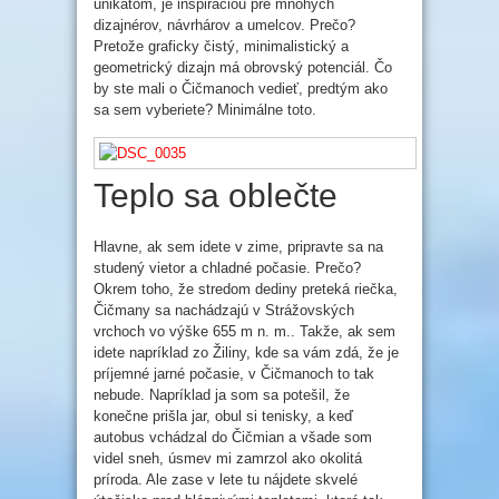
unikátom, je inšpiráciou pre mnohých
dizajnérov, návrhárov a umelcov. Prečo?
Pretože graficky čistý, minimalistický a
geometrický dizajn má obrovský potenciál. Čo
by ste mali o Čičmanoch vedieť, predtým ako
sa sem vyberiete? Minimálne toto.
Teplo sa oblečte
Hlavne, ak sem idete v zime, pripravte sa na
studený vietor a chladné počasie. Prečo?
Okrem toho, že stredom dediny preteká riečka,
Čičmany sa nachádzajú v Strážovských
vrchoch vo výške 655 m n. m.. Takže, ak sem
idete napríklad zo Žiliny, kde sa vám zdá, že je
príjemné jarné počasie, v Čičmanoch to tak
nebude. Napríklad ja som sa potešil, že
konečne prišla jar, obul si tenisky, a keď
autobus vchádzal do Čičmian a všade som
videl sneh, úsmev mi zamrzol ako okolitá
príroda. Ale zase v lete tu nájdete skvelé