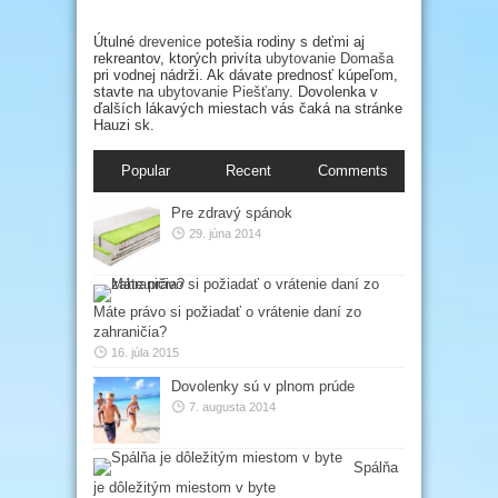
Útulné
drevenice
potešia rodiny s deťmi aj
rekreantov, ktorých privíta
ubytovanie Domaša
pri vodnej nádrži. Ak dávate prednosť kúpeľom,
stavte na
ubytovanie Piešťany
. Dovolenka v
ďalších lákavých miestach vás čaká na stránke
Hauzi sk.
Popular
Recent
Comments
Pre zdravý spánok
29. júna 2014
Máte právo si požiadať o vrátenie daní zo
zahraničia?
16. júla 2015
Dovolenky sú v plnom prúde
7. augusta 2014
Spálňa
je dôležitým miestom v byte