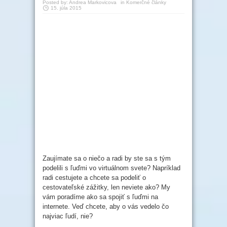
Posted by:
Andrea Markovicova
in
Komerčné články
15. júla 2015
Zaujímate sa o niečo a radi by ste sa s tým
podelili s ľuďmi vo virtuálnom svete? Napríklad
radi cestujete a chcete sa podeliť o
cestovateľské zážitky, len neviete ako? My
vám poradíme ako sa spojiť s ľuďmi na
internete. Veď chcete, aby o vás vedelo čo
najviac ľudí, nie?