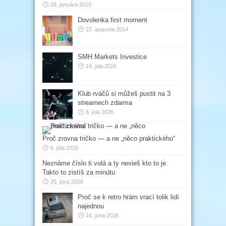
28. januára 2015
Dovolenka first moment
27. augusta 2014
SMH Markets Investice
16. júla 2026
Klub rváčů si můžeš pustit na 3
streamech zdarma
8. júla 2026
Proč zrovna tričko — a ne „něco praktického“
6. júla 2026
Neznáme číslo ti volá a ty nevieš kto to je.
Takto to zistíš za minútu
25. júna 2026
Proč se k retro hrám vrací tolik lidí
najednou
16. júna 2026