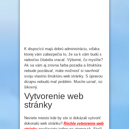
K dispozícii majú dobrú administráciu, vďaka
ktorej vám zabezpečia to, že sa k vám budú s
radosťou čitatelia vracať. Výborné, čo myslíte?
Ak sa vám aj zrovna farba pozadia a štruktúra
nebude pozdávať, máte možnosť si navrhnúť
svoju vlastnú štruktúru web stránky. S úpravou
dizajnu nebudú mať problém. Musíte uznať, sú
šikovný.
Vytvorenie web
stránky
Neviete miesto kde by ste si dokázali vytvoriť
dokonalú web stránku?
Rýchle vytvorenie web
stránky
zrealizujete jedine na atomer.sk. Stačí