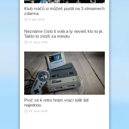
Klub rváčů si můžeš pustit na 3 streamech
zdarma
8. júla 2026
Neznáme číslo ti volá a ty nevieš kto to je.
Takto to zistíš za minútu
25. júna 2026
Proč se k retro hrám vrací tolik lidí
najednou
16. júna 2026