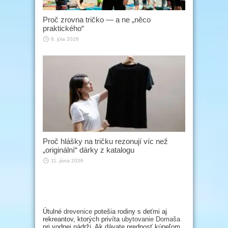
Proč zrovna tričko — a ne „něco
praktického“
6. júla 2026
Proč hlášky na tričku rezonují víc než
„originální“ dárky z katalogu
11. júna 2026
Útulné
drevenice
potešia rodiny s deťmi aj
rekreantov, ktorých privíta
ubytovanie Domaša
pri vodnej nádrži. Ak dávate prednosť kúpeľom,