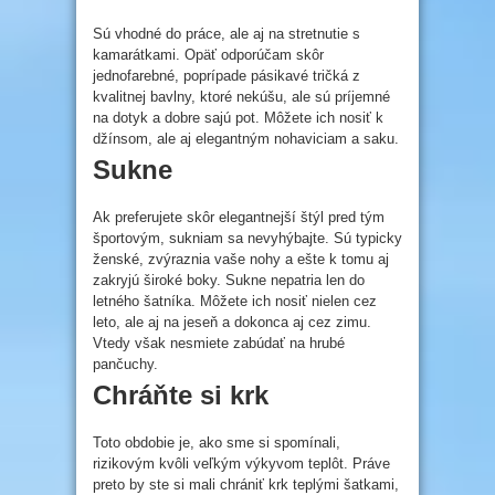
Sú vhodné do práce, ale aj na stretnutie s
kamarátkami. Opäť odporúčam skôr
jednofarebné, poprípade pásikavé tričká z
kvalitnej bavlny, ktoré nekúšu, ale sú príjemné
na dotyk a dobre sajú pot. Môžete ich nosiť k
džínsom, ale aj elegantným nohaviciam a saku.
Sukne
Ak preferujete skôr elegantnejší štýl pred tým
športovým, sukniam sa nevyhýbajte. Sú typicky
ženské, zvýraznia vaše nohy a ešte k tomu aj
zakryjú široké boky. Sukne nepatria len do
letného šatníka. Môžete ich nosiť nielen cez
leto, ale aj na jeseň a dokonca aj cez zimu.
Vtedy však nesmiete zabúdať na hrubé
pančuchy.
Chráňte si krk
Toto obdobie je, ako sme si spomínali,
rizikovým kvôli veľkým výkyvom teplôt. Práve
preto by ste si mali chrániť krk teplými šatkami,