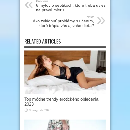
Previous:
6 mýtov o septikoch, ktoré treba uviesť
na pravú mieru
Next:
Ako zvládnuť problémy s učením,
ktoré trápia vás aj vaše dieťa?
RELATED ARTICLES
Top módne trendy erotického oblečenia
2023
3. augusta 2023