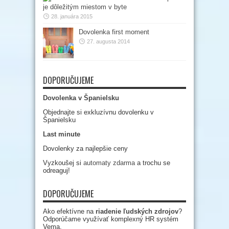
je dôležitým miestom v byte
28. januára 2015
Dovolenka first moment
27. augusta 2014
DOPORUČUJEME
Dovolenka v Španielsku
Objednajte si exkluzívnu dovolenku v
Španielsku
Last minute
Dovolenky za najlepšie ceny
Vyzkoušej si
automaty zdarma
a trochu se
odreaguj!
DOPORUČUJEME
Ako efektívne na
riadenie ľudských zdrojov
?
Odporúčame využívať komplexný HR systém
Vema.