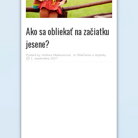
Ako sa obliekať na začiatku
jesene?
Posted by:
Andrea Markovicova
in
Oblečenie a doplnky
1. septembra 2017