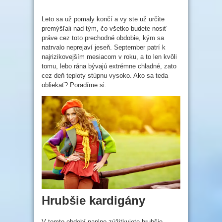
Leto sa už pomaly končí a vy ste už určite
premýšľali nad tým, čo všetko budete nosiť
práve cez toto prechodné obdobie, kým sa
natrvalo neprejaví jeseň. September patrí k
najrizikovejším mesiacom v roku, a to len kvôli
tomu, lebo rána bývajú extrémne chladné, zato
cez deň teploty stúpnu vysoko. Ako sa teda
obliekať? Poradíme si.
Hrubšie kardigány
V tomto období naplno zúžitkujete hrubšie