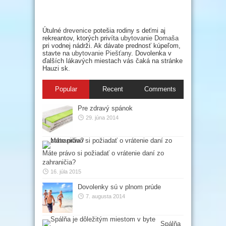
Útulné
drevenice
potešia rodiny s deťmi aj
rekreantov, ktorých privíta
ubytovanie Domaša
pri vodnej nádrži. Ak dávate prednosť kúpeľom,
stavte na
ubytovanie Piešťany
. Dovolenka v
ďalších lákavých miestach vás čaká na stránke
Hauzi sk.
Popular
Recent
Comments
Pre zdravý spánok
29. júna 2014
Máte právo si požiadať o vrátenie daní zo
zahraničia?
16. júla 2015
Dovolenky sú v plnom prúde
7. augusta 2014
Spálňa