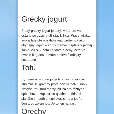
Grécky jogurt
Pravý grécky jogurt je taký, v ktorom vám
ostane po zapichnutí stáť lyžica. Práve vďaka
svojej hustote obsahuje viac proteínov ako
obyčajný jogurt – až 15 gramov nájdete v jednej
šálke. Ak si k nemu pridáte orechy, čerstvé
ovocie či granolu, máte o skvelé raňajky
postarané.
Tofu
Syr vyrobený zo sójových bôbov obsahuje
približne 10 gramov proteínov na polku šálky.
Navyše tofu môžete využiť na sto rôznych
spôsobov – zapiecť do quicheu, pridať do
slaného smoothie, ugrilovať si ho a jesť s
čerstvou zeleninou. Je to len na vás.
Orechy