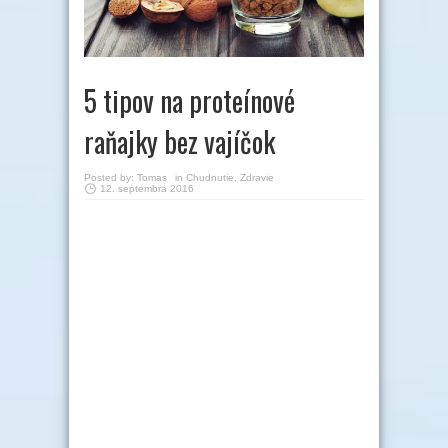
5 tipov na proteínové
raňajky bez vajíčok
Posted by:
Tomas
in
Chudnutie
,
Zdravie
12. septembra 2016