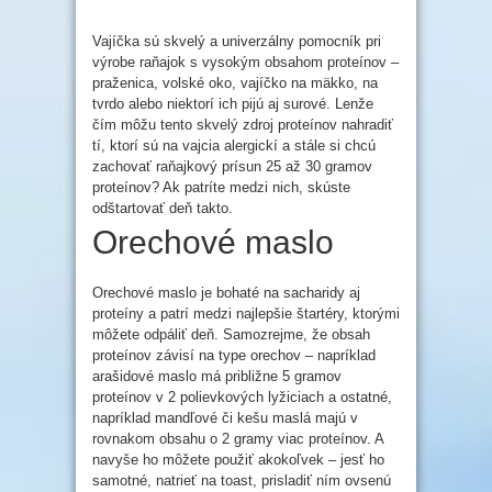
Vajíčka sú skvelý a univerzálny pomocník pri
výrobe raňajok s vysokým obsahom proteínov –
praženica, volské oko, vajíčko na mäkko, na
tvrdo alebo niektorí ich pijú aj surové. Lenže
čím môžu tento skvelý zdroj proteínov nahradiť
tí, ktorí sú na vajcia alergickí a stále si chcú
zachovať raňajkový prísun 25 až 30 gramov
proteínov? Ak patríte medzi nich, skúste
odštartovať deň takto.
Orechové maslo
Orechové maslo je bohaté na sacharidy aj
proteíny a patrí medzi najlepšie štartéry, ktorými
môžete odpáliť deň. Samozrejme, že obsah
proteínov závisí na type orechov – napríklad
arašidové maslo má približne 5 gramov
proteínov v 2 polievkových lyžiciach a ostatné,
napríklad mandľové či kešu maslá majú v
rovnakom obsahu o 2 gramy viac proteínov. A
navyše ho môžete použiť akokoľvek – jesť ho
samotné, natrieť na toast, prisladiť ním ovsenú