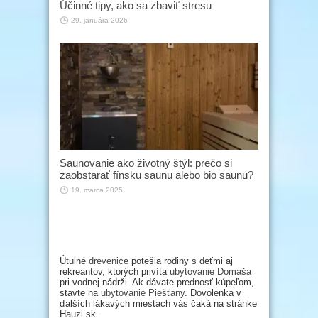
Účinné tipy, ako sa zbaviť stresu
29. januára 2026
Saunovanie ako životný štýl: prečo si
zaobstarať fínsku saunu alebo bio saunu?
19. marca 2025
Útulné
drevenice
potešia rodiny s deťmi aj
rekreantov, ktorých privíta
ubytovanie Domaša
pri vodnej nádrži. Ak dávate prednosť kúpeľom,
stavte na
ubytovanie Piešťany
. Dovolenka v
ďalších lákavých miestach vás čaká na stránke
Hauzi sk.