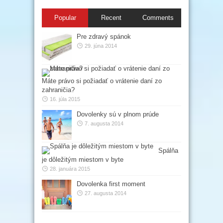
Popular
Recent
Comments
Pre zdravý spánok
29. júna 2014
Máte právo si požiadať o vrátenie daní zo
zahraničia?
16. júla 2015
Dovolenky sú v plnom prúde
7. augusta 2014
Spálňa
je dôležitým miestom v byte
28. januára 2015
Dovolenka first moment
27. augusta 2014